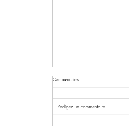
Commentaires
Rédigez un commentaire...
Paire de chiens de Fô