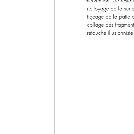
Interventions de restau
- nettoyage de la surf
- tigeage de la patte 
- collage des fragmen
- retouche illusionniste