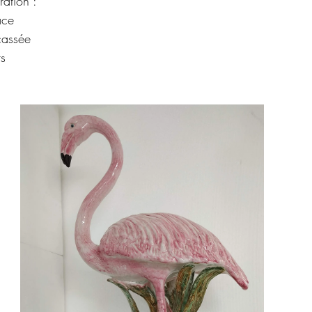
ration :
ace
cassée
ts