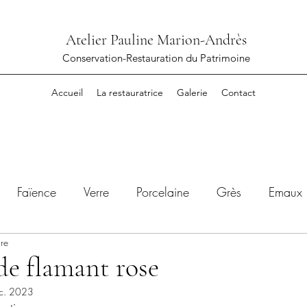
Atelier Pauline Marion-Andrès
Conservation-Restauration du Patrimoine
Accueil
La restauratrice
Galerie
Contact
Faïence
Verre
Porcelaine
Grès
Emaux
ure
ton
de flamant rose
c. 2023