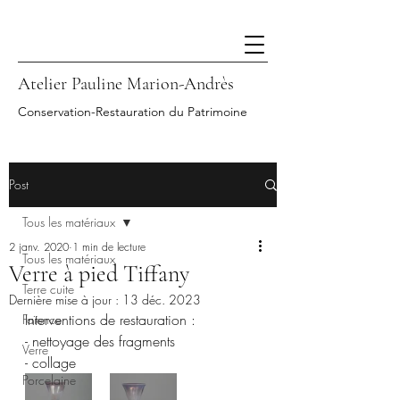
Atelier Pauline Marion-Andrès
Conservation-Restauration du Patrimoine
Post
Tous les matériaux
2 janv. 2020
1 min de lecture
Tous les matériaux
Verre à pied Tiffany
Terre cuite
Dernière mise à jour :
13 déc. 2023
Interventions de restauration :
Faïence
- nettoyage des fragments
Verre
- collage 
Porcelaine