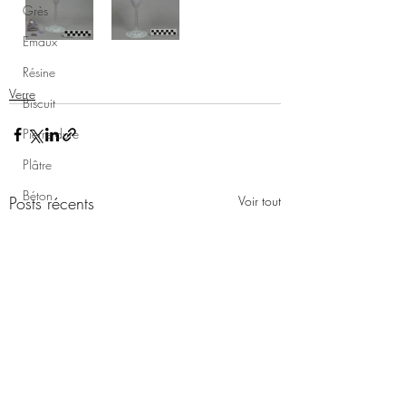
Grès
Emaux
Résine
Verre
Biscuit
Pierre dure
Plâtre
Béton
Posts récents
Voir tout